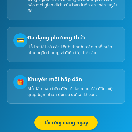
bảo mọi giao dịch của bạn luôn an toàn tuyệt
đối.
Đa dạng phương thức
💳
Hỗ trợ tất cả các kênh thanh toán phổ biến
như ngân hàng, ví điện tử, thẻ cào...
Khuyến mãi hấp dẫn
🎁
Mỗi lần nạp tiền đều đi kèm ưu đãi đặc biệt
giúp bạn nhân đôi số dư tài khoản.
Tải ứng dụng ngay