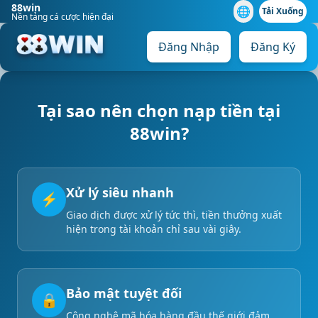
88win
🌐
Tải Xuống
Nền tảng cá cược hiện đại
Đăng Nhập
Đăng Ký
Tại sao nên chọn nạp tiền tại
88win?
Xử lý siêu nhanh
⚡
Giao dịch được xử lý tức thì, tiền thưởng xuất
hiện trong tài khoản chỉ sau vài giây.
Bảo mật tuyệt đối
🔒
Công nghệ mã hóa hàng đầu thế giới đảm