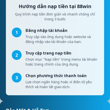
Hướng dẫn nạp tiền tại 88win
Quy trình nạp tiền đơn giản và nhanh chóng chỉ
trong 3 bước
Đăng nhập tài khoản
1
Truy cập vào ứng dụng hoặc website và
đăng nhập vào tài khoản của bạn.
Truy cập trang nạp tiền
2
Chọn mục "Nạp tiền" trong menu tài khoản
hoặc trang chính của ứng dụng.
Chọn phương thức thanh toán
3
Lựa chọn ngân hàng hoặc ví điện tử yêu
thích và hoàn tất giao dịch.