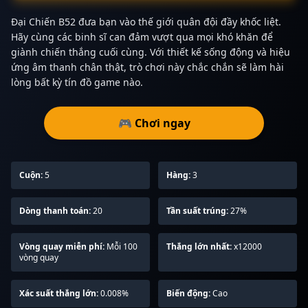
Đại Chiến B52 đưa bạn vào thế giới quân đội đầy khốc liệt.
Hãy cùng các binh sĩ can đảm vượt qua mọi khó khăn để
giành chiến thắng cuối cùng. Với thiết kế sống động và hiệu
ứng âm thanh chân thật, trò chơi này chắc chắn sẽ làm hài
lòng bất kỳ tín đồ game nào.
🎮 Chơi ngay
Cuộn:
5
Hàng:
3
Dòng thanh toán:
20
Tần suất trúng:
27%
Vòng quay miễn phí:
Mỗi 100
Thắng lớn nhất:
x12000
vòng quay
Xác suất thắng lớn:
0.008%
Biến động:
Cao