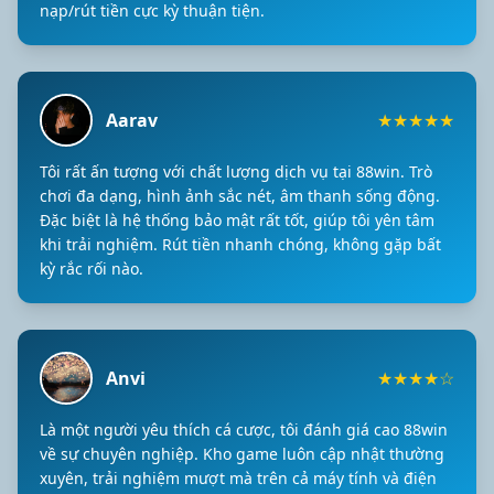
nạp/rút tiền cực kỳ thuận tiện.
Aarav
★★★★★
Tôi rất ấn tượng với chất lượng dịch vụ tại 88win. Trò
chơi đa dạng, hình ảnh sắc nét, âm thanh sống động.
Đặc biệt là hệ thống bảo mật rất tốt, giúp tôi yên tâm
khi trải nghiệm. Rút tiền nhanh chóng, không gặp bất
kỳ rắc rối nào.
Anvi
★★★★☆
Là một người yêu thích cá cược, tôi đánh giá cao 88win
về sự chuyên nghiệp. Kho game luôn cập nhật thường
xuyên, trải nghiệm mượt mà trên cả máy tính và điện