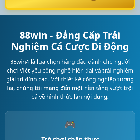
88win - Đẳng Cấp Trải
Nghiệm Cá Cược Di Động
88win4 là lựa chọn hàng đầu dành cho người
chơi Việt yêu công nghệ hiện đại và trải nghiệm
giải trí đỉnh cao. Với thiết kế công nghiệp tương
lai, chúng tôi mang đến một nền tảng vượt trội
cả về hình thức lẫn nội dung.
🎮
Trò chơi chân thực