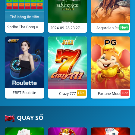
Spribe Tha Bong An Tien
New
2024-09-28 23.27.34
Asgardian Rising
EBET Roulette
Like
Hot
Crazy 777
Fortune Mouse
QUAY SỐ