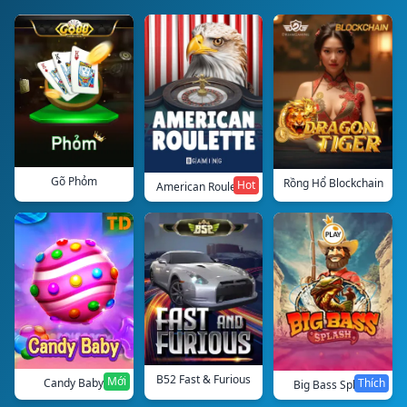
Gõ Phỏm
Rồng Hổ Blockchain
Hot
American Roulette
B52 Fast & Furious
Mới
Thích
Candy Baby
Big Bass Splash