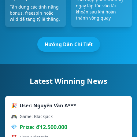
ngay lập tức vào tài
Tận dụng các tính năng
khoản sau khi hoàn
bonus, freespin hoặc
thành vòng quay.
wild để tăng tỷ lệ thắng.
Hướng Dẫn Chi Tiết
Latest Winning News
🎉
User: Nguyễn Văn A***
🎮
Game: Blackjack
Prize: ₫12.500.000
💎