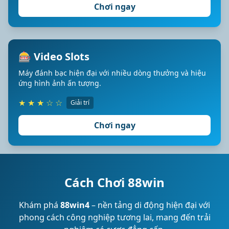
Chơi ngay
🎰 Video Slots
Máy đánh bạc hiện đại với nhiều dòng thưởng và hiệu
ứng hình ảnh ấn tượng.
★ ★ ★ ☆ ☆
Giải trí
Chơi ngay
Cách Chơi 88win
Khám phá
88win4
– nền tảng di động hiện đại với
phong cách công nghiệp tương lai, mang đến trải