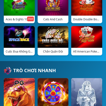
Hot
Aces & Eights 10 Hand
Cats And Cash
Double Double Bonus Poker 100 Hand
Cuộc Đua Không Gian
Chắn Quân Đội
All American Poker 100 Hand
TRÒ CHƠI NHANH