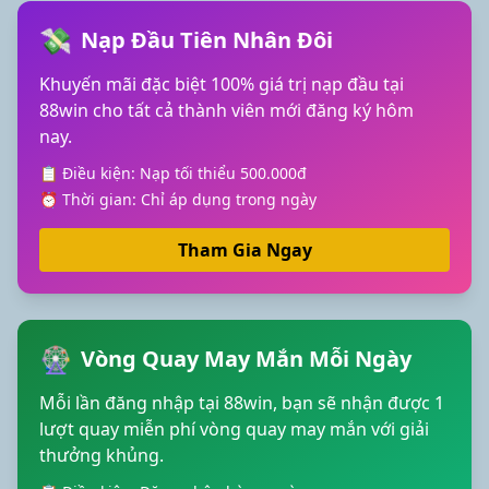
💸
Nạp Đầu Tiên Nhân Đôi
Khuyến mãi đặc biệt 100% giá trị nạp đầu tại
88win cho tất cả thành viên mới đăng ký hôm
nay.
📋 Điều kiện: Nạp tối thiểu 500.000đ
⏰ Thời gian: Chỉ áp dụng trong ngày
Tham Gia Ngay
🎡
Vòng Quay May Mắn Mỗi Ngày
Mỗi lần đăng nhập tại 88win, bạn sẽ nhận được 1
lượt quay miễn phí vòng quay may mắn với giải
thưởng khủng.