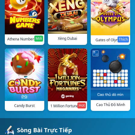
Xèng Dubai
Mới
Athena Numbers Game
Thích
Gates of Olympus
Cao Thủ Đô Minh
Hot
Candy Burst
1 Million Fortunes Megaways 94
Sòng Bài Trực Tiếp