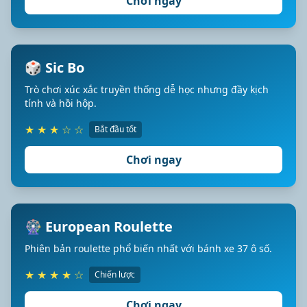
Chơi ngay
🎲 Sic Bo
Trò chơi xúc xắc truyền thống dễ học nhưng đầy kịch
tính và hồi hộp.
★ ★ ★ ☆ ☆
Bắt đầu tốt
Chơi ngay
🎡 European Roulette
Phiên bản roulette phổ biến nhất với bánh xe 37 ô số.
★ ★ ★ ★ ☆
Chiến lược
Chơi ngay