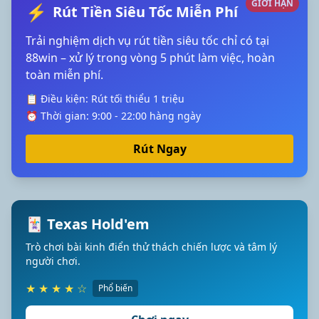
GIỚI HẠN
⚡
Rút Tiền Siêu Tốc Miễn Phí
Trải nghiệm dịch vụ rút tiền siêu tốc chỉ có tại
88win – xử lý trong vòng 5 phút làm việc, hoàn
toàn miễn phí.
📋 Điều kiện: Rút tối thiểu 1 triệu
⏰ Thời gian: 9:00 - 22:00 hàng ngày
Rút Ngay
🃏 Texas Hold'em
Trò chơi bài kinh điển thử thách chiến lược và tâm lý
người chơi.
★ ★ ★ ★ ☆
Phổ biến