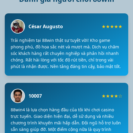
César Augusto
★★★★★
Trải nghiệm tại 88win thật sự tuyệt vời! Kho game
phong phú, đồ họa sắc nét và mượt mà. Dịch vụ chăm
sóc khách hàng rất chuyên nghiệp và phản hồi nhanh
chóng. Rất hài lòng với tốc độ rút tiền, chỉ trong vài
phút là nhận được. Nền tảng đáng tin cậy, bảo mật tốt.
10007
★★★★☆
88win4 là lựa chọn hàng đầu của tôi khi chơi casino
trực tuyến. Giao diện hiện đại, dễ sử dụng và nhiều
chương trình khuyến mãi hấp dẫn. Đội ngũ hỗ trợ luôn
sẵn sàng giúp đỡ. Một điểm cộng nữa là quy trình