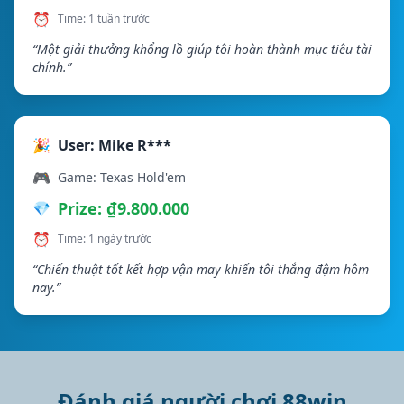
⏰
Time: 1 tuần trước
“Một giải thưởng khổng lồ giúp tôi hoàn thành mục tiêu tài
chính.”
🎉
User: Mike R***
🎮
Game: Texas Hold'em
Prize: ₫9.800.000
💎
⏰
Time: 1 ngày trước
“Chiến thuật tốt kết hợp vận may khiến tôi thắng đậm hôm
nay.”
Đánh giá người chơi 88win